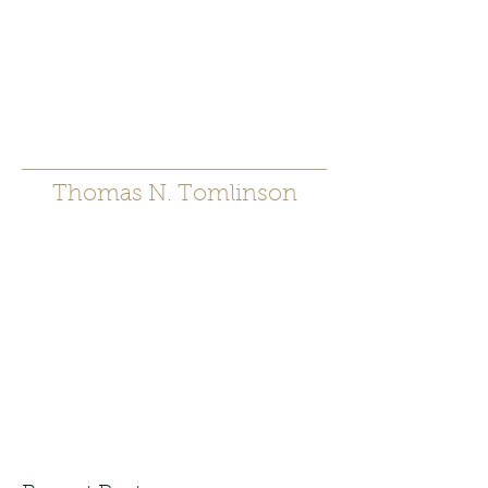
t.tomlinson54@gmai
l.com
530 671-6905
Thomas N. Tomlinson