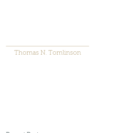
t.tomlinson54@gmai
l.com
530 671-6905
Thomas N. Tomlinson